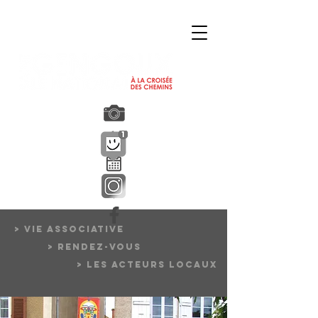
> VIE ASSOCIATIVE
> RENDEZ-VOUS
> LES ACTEURS LOCAUX