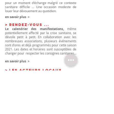
pour un moment d'échange malgré ce contexte
sanitaire difficile ... Une occasion modeste de
louer leur dévouement au quotidien.
​en savoir plus >
> Rendez-vous ...
Le calendrier des manifestations,
même
potentiellement affecté par la crise sanitaire, se
dévoile petit à petit. En collaboration avec les
nombreuses associations, plusieurs événements
sont d'ores et déjà programmés pour cette saison
2021. Les dates et horaires sont susceptibles de
changer pour respecter les consignes sanitaires...
en savoir plus >
> LES ACTEURS LOCAUX
Les associations culturelles et sportives
redoublent d'énergie pour maintenir le lien
pendant ces temps de confinement qui pèsent sur
le moral de nos concitoyens. Plusieurs initiatives
ont vu le jour ces derniers mois, comme celle des
Ecoliers de Jouvence qui ont organisé une vente
de sapins de Noël pour financer l’acquisition de
matériel pédagogique ...
​en savoir plus >