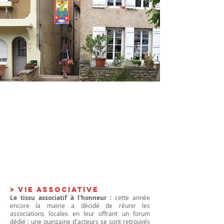
EX
Accrochée au patrimoine ... Une
inspiration bien venue qui fait
découvrir aux flâneurs une exposition
PO
photo sur le thème Art & Histoire. Un
autre regard sur l'héritage des siècles
passés et la promesse des temps
futurs avec leurs initiatives parfois
insolites ...
Une expo qui s'est affichée
avec succès dans la Cité et
notamment sur les murs du lavoir ...
> VIE ASSOCIATIVE
Le tissu associatif à l'honneur :
cette année
encore la mairie a décidé de réunir les
associations locales en leur offrant un forum
dédié : une quinzaine d'acteurs se sont retrouvés