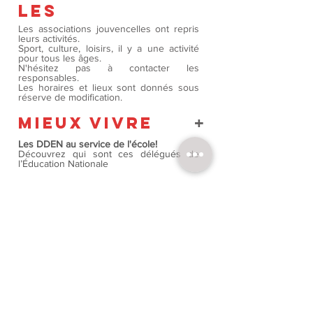
les
Les associations jouvencelles ont repris
leurs activités.
Sport, culture, loisirs, il y a une activité
pour tous les âges.
N'hésitez pas à contacter les
responsables.
Les horaires et lieux sont donnés sous
réserve de modification.
+
MIEUX VIVRE
Les DDEN au service de l'école!
Découvrez qui sont ces délégués de
l’Éducation Nationale
+
loisirs
Les Films du Tilleuls proposent chaque
année le Festival du film documentaire
"Docs en Goguette"
​Consultez
l'agenda
Consultez
l'annuaire
des manifestations
des associations